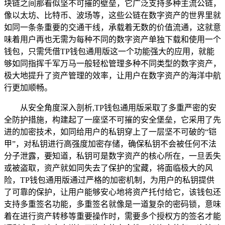
块链之间那看似坚不可摧的壁垒，它广泛支持多种主流公链，
像以太坊、比特币、波场等，这些公链在数字资产的世界里就
如同一条条重要的交通干线，承载着无数的价值流通，这就意
味着用户再也无需为每种不同的数字资产单独下载和使用一个
钱包，只需凭借TP钱包通用版这一个功能强大的应用，就能
够如同指挥千军万马一般轻松管理多种不同类型的数字资产，
极大地提升了资产管理的效率，让用户在数字资产的海洋中航
行更加顺畅。
从安全角度深入剖析,TP钱包通用版采取了多重严密的安
全防护措施，构建起了一座坚不可摧的安全堡垒，它采用了先
进的加密技术，如同给用户的私钥穿上了一层坚不可破的“铠
甲”，对私钥进行高强度加密存储，确保私钥不会被任何不法
分子泄露，要知道，私钥可是数字资产的核心所在，一旦丢失
或被盗取，资产就如同失去了保护的宝藏，将面临极大的风
险，TP钱包通用版通过严格的加密机制，为用户的私钥提供
了可靠的保护，让用户能够安心地将资产托付给它，该钱包还
支持多重签名功能，多重签名就像是一道复杂的密码锁，意味
着在进行资产转移等重要操作时，需要多个授权方的签名才能