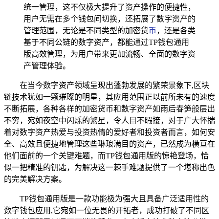
统一管理，这不仅极大提升了资产操作的便捷性，
用户无需在多个钱包间切换，还拓展了数字资产的
管理范围，无论是不同类型的加密货
币
，还是各类
基于不同公链的数字资产，都能通过TP钱包通用
版高效管理，为用户带来更加流畅、全面的数字资
产管理体验。
在当今数字资产领域呈现出蓬勃发展的繁荣景象下,区块
链技术犹如一颗璀璨的明星，其应用范围正以前所未有的速度
不断拓展，各种各样的加密货币和数字资产如雨后春笋般层出
不穷，宛如夜空中闪烁的繁星，令人目不暇接，对于广大怀揣
着对数字资产热爱与投资热情的爱好者和投资者而言，如何安
全、高效且便捷地管理这些琳琅满目的资产，已然成为横亘在
他们面前的一个关键难题，而TP钱包通用版的惊艳登场，恰
似一把精准的钥匙，为解决这一棘手难题提供了一个堪称出色
的完美解决方案。
TP钱包通用版是一款功能极为强大且具备广泛适用性的
数字钱包应用,它宛如一位无畏的开拓者，成功打破了不同区