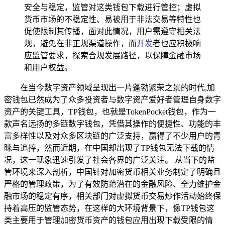
安全与稳定，监管对这类钱包下载进行管控；虚拟
货币市场的不稳定性、易被用于非法交易等特性也
促使限制其传播，面对此情况，用户需遵守相关法
规，避免在非正规渠道操作，而
开发
者也应积极响
应监管要求，探索合规发展路径，以保障金融市场
和用户权益。
在当今数字资产领域呈现出一片蓬勃繁荣之景的时代,加
密钱包已然成为了众多投资者与数字资产爱好者管理自身数字
资产的关键工具，TP钱包，也就是TokenPocket钱包，作为一
款声名远扬的多链数字钱包，凭借其操作的便捷性、功能的丰
富多样性以及对众多区块链的广泛支持，赢得了不少用户的青
睐与追捧，然而近期，在中国却出现了TP钱包无法下载的情
况，这一现象迅速引发了社会各界的广泛关注。 从当下的监
管环境来深入剖析，中国针对加密货币相关业务制定了明确且
严格的管理政策，为了有效防范潜在的金融风险、全力维护金
融市场的稳定有序，相关部门对虚拟货币交易炒作活动始终保
持着高压的监管态势，在这样的大环境背景下，像TP钱包这
类主要用于管理加密货币资产的钱包应用出现下载受限的情