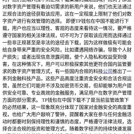
对数字资产管理有着迫切需求的新用户来说，他们也无法通过
正规合法的途径获取该应用，这在一定程度上限制了他们对数
字资产进行有效管理的选择。 即便TP钱包在中国不能进行下
载，用户也应当以理性、客观的态度来看待这一情况，要严格
遵守国家的相关法律法规，切不可为了获取该应用而选择通过
一些非正规甚至是非法的途径去下载，因为这样做极有可能会
给自身带来严重的安全风险，比如遭遇网络诈骗，导致个人财
产损失；或者出现信息泄露问题，使个人隐私和权益受到侵
害，在这种情况下，用户可以积极探索其他更符合国内监管要
求的数字资产管理方式，有一些国内合规的科技
公司
推出了一
系列金融科技产品，这些产品高度注重资金安全和合法合规运
营，虽然它们可能并不涉及加密货币交易，但却能够为用户提
供安全可靠、专业高效的金融服务，满足用户在数字资产管理
方面的部分需求。 TP钱包在中国下载不了是当前监管政策下
的必然结果，这一现象既充分体现了国家对金融安全的高度重
视，也给广大用户敲响了警钟，提醒着大家在参与任何金融活
动时都要时刻保持理性和谨慎的态度，严格遵守法律法规，选
择合法合规的投资和管理方式，随着数字经济的持续快速发展