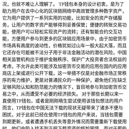
况，也就不难让人理解了。 TP钱包本身的设计初衷，是为了
助力用户在去中心化的区块链网络中高效管理多种数字资产，
它为用户提供了一系列实用的功能，比如安全的资产存储服
务，让用户的数字资产能够得到妥善保管；便捷的转账交易功
能，使用户可以轻松实现资产的流转；还有智能合约交互功
能，方便用户参与到更多的区块链应用场景中，由于加密货币
市场具有高度的波动性，价格犹如过山车一般大起大落，而且
它还存在可能被不法分子用于非法金融活动的潜在风险，中国
相关监管机构出于维护金融秩序、保护广大投资者合法权益的
考虑，不允许此类可能涉及加密货币交易的应用在国内的应用
商店上架或进行公开下载，这一举措不仅是对金融市场正常秩
序的有力维护，更是对普通民众的一种保护，避免他们在缺乏
足够风险认知和防范能力的情况下，盲目地参与到加密货币交
易之中，从而遭受不必要的经济损失。 对于那些长期以来一
直使用TP钱包，或者是刚刚萌生尝试使用该钱包想法的用户
而言，TP钱包在中国无法下载的现状无疑带来了诸多不便与
困扰，对于此前已经在使用TP钱包的用户来说，当钱包需要
到期更新，或者遭遇手机丢失等意外情况而需要重新下载使用
时，他们会陷入找不到正规下载渠道的尴尬困境，而对于那些