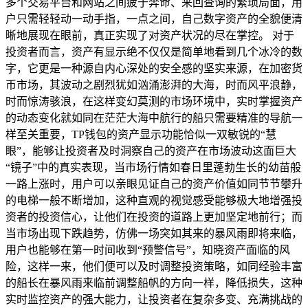
多个交易平台和网站之间疲于奔命、来回查询的繁琐局面，用
户只需轻轻动一动手指，一点之间，自己数字资产的全貌便清
晰地展现在眼前，真正实现了对资产状况的尽在掌控。 对于
投资者而言，资产有显示绝不仅仅是简单地看到几个冰冷的数
字，它更是一种源自内心深处的安全感的坚实来源，在加密货
币市场，其波动之剧烈犹如汹涌澎湃的大海，时而风平浪静，
时而惊涛骇浪，在这样变幻莫测的市场环境中，实时掌握资产
的动态变化就如同在茫茫大海中航行的船只需要精准的导航一
样至关重要，TP钱包的资产显示功能恰似一双敏锐的“慧
眼”，能够让投资者及时洞察自己的资产在市场波动这面巨大
“镜子”中的真实表现，当市场行情如春日里蓬勃生长的幼苗般
一路上涨时，用户可以亲眼见证自己的资产价值如同节节攀升
的电梯一般不断增加，这种直观的视觉感受能够极大地增强投
资者的投资信心，让他们在投资的道路上更加坚定地前行；而
当市场出现下跌趋势，仿佛一场突如其来的暴风雨即将来临，
用户也能够在第一时间收到“预警信号”，知晓资产面临的风
险，这样一来，他们便可以及时调整投资策略，如同经验丰富
的船长在暴风雨来临前调整船帆的方向一样，降低损失，这种
实时监控资产的强大能力，让投资者在复杂多变、充满挑战的