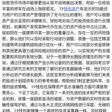
加密货币市场中能够更加从容不迫地做出决策，宛如一位经验
丰富的将军在战场上指挥若定。 TP
钱包资产
有显示的功能还
为用户的日常资产管理提供了无与伦比的便利，用户可以根据
资产显示呈现的详细情况，轻松地对自己的投资组合进行合理
规划，如果用户发现某种代币在自己的资产组合中占比过高，
就如同在一座建筑中某一部分的重量过大，存在一定的风险隐
患，那么他们可以及时采取行动进行调整，就像一位技艺精湛
的建筑师对建筑结构进行优化一样，用户可以将部分资金转移
到其他更具潜力或风险相对较低的资产上，以实现资产的合理
配置和风险的有效分散，对于一些秉持长期投资理念的用户来
说，通过仔细观察资产显示所记录的历史数据，就如同考古学
家通过研究古老的文物来了解历史的发展脉络一样，他们可以
分析出资产的增长趋势，这些宝贵的分析结果能够为他们未来
的投资计划提供有力的参考依据，帮助他们制定更加科学、合
理的投资策略。 TP钱包在保障资产显示准确性方面可谓是煞
费苦心、下足了功夫，它采用了一系列先进的技术和严密的安
全机制，就像一座固若金汤的城堡，为资产数据的实时性和准
确性保驾护航，通过与各大主流区块链网络进行深度、无缝的
对接，TP钱包能够像一个高效的信息采集器一样，及时获取