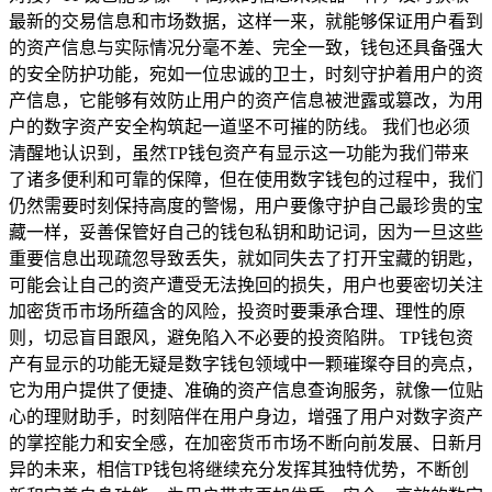
最新的交易信息和市场数据，这样一来，就能够保证用户看到
的资产信息与实际情况分毫不差、完全一致，钱包还具备强大
的安全防护功能，宛如一位忠诚的卫士，时刻守护着用户的资
产信息，它能够有效防止用户的资产信息被泄露或篡改，为用
户的数字资产安全构筑起一道坚不可摧的防线。 我们也必须
清醒地认识到，虽然TP钱包资产有显示这一功能为我们带来
了诸多便利和可靠的保障，但在使用数字钱包的过程中，我们
仍然需要时刻保持高度的警惕，用户要像守护自己最珍贵的宝
藏一样，妥善保管好自己的钱包私钥和助记词，因为一旦这些
重要信息出现疏忽导致丢失，就如同失去了打开宝藏的钥匙，
可能会让自己的资产遭受无法挽回的损失，用户也要密切关注
加密货币市场所蕴含的风险，投资时要秉承合理、理性的原
则，切忌盲目跟风，避免陷入不必要的投资陷阱。 TP钱包资
产有显示的功能无疑是数字钱包领域中一颗璀璨夺目的亮点，
它为用户提供了便捷、准确的资产信息查询服务，就像一位贴
心的理财助手，时刻陪伴在用户身边，增强了用户对数字资产
的掌控能力和安全感，在加密货币市场不断向前发展、日新月
异的未来，相信TP钱包将继续充分发挥其独特优势，不断创