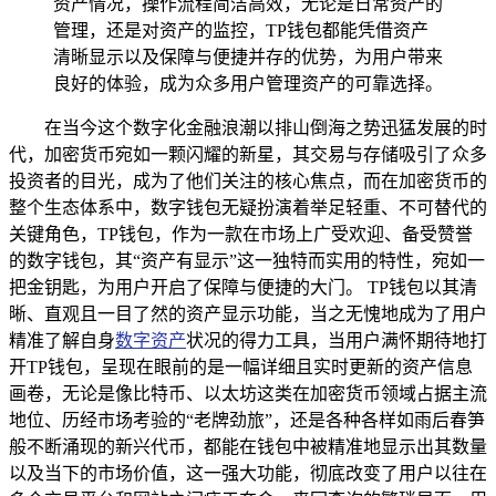
资产情况，操作流程简洁高效，无论是日常资产的
管理，还是对资产的监控，TP钱包都能凭借资产
清晰显示以及保障与便捷并存的优势，为用户带来
良好的体验，成为众多用户管理资产的可靠选择。
在当今这个数字化金融浪潮以排山倒海之势迅猛发展的时
代，加密货币宛如一颗闪耀的新星，其交易与存储吸引了众多
投资者的目光，成为了他们关注的核心焦点，而在加密货币的
整个生态体系中，数字钱包无疑扮演着举足轻重、不可替代的
关键角色，TP钱包，作为一款在市场上广受欢迎、备受赞誉
的数字钱包，其“资产有显示”这一独特而实用的特性，宛如一
把金钥匙，为用户开启了保障与便捷的大门。 TP钱包以其清
晰、直观且一目了然的资产显示功能，当之无愧地成为了用户
精准了解自身
数字资产
状况的得力工具，当用户满怀期待地打
开TP钱包，呈现在眼前的是一幅详细且实时更新的资产信息
画卷，无论是像比特币、以太坊这类在加密货币领域占据主流
地位、历经市场考验的“老牌劲旅”，还是各种各样如雨后春笋
般不断涌现的新兴代币，都能在钱包中被精准地显示出其数量
以及当下的市场价值，这一强大功能，彻底改变了用户以往在