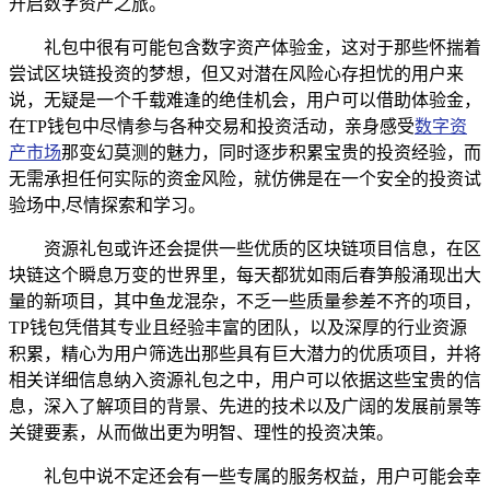
开启数字资产之旅。
礼包中很有可能包含数字资产体验金，这对于那些怀揣着
尝试区块链投资的梦想，但又对潜在风险心存担忧的用户来
说，无疑是一个千载难逢的绝佳机会，用户可以借助体验金，
在TP钱包中尽情参与各种交易和投资活动，亲身感受
数字资
产市场
那变幻莫测的魅力，同时逐步积累宝贵的投资经验，而
无需承担任何实际的资金风险，就仿佛是在一个安全的投资试
验场中,尽情探索和学习。
资源礼包或许还会提供一些优质的区块链项目信息，在区
块链这个瞬息万变的世界里，每天都犹如雨后春笋般涌现出大
量的新项目，其中鱼龙混杂，不乏一些质量参差不齐的项目，
TP钱包凭借其专业且经验丰富的团队，以及深厚的行业资源
积累，精心为用户筛选出那些具有巨大潜力的优质项目，并将
相关详细信息纳入资源礼包之中，用户可以依据这些宝贵的信
息，深入了解项目的背景、先进的技术以及广阔的发展前景等
关键要素，从而做出更为明智、理性的投资决策。
礼包中说不定还会有一些专属的服务权益，用户可能会幸