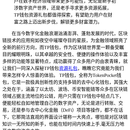
户在数字经济领域带来更多可能性，无论是新手初
涉数字资产世界，还是老手寻求更多资源拓展，
TP钱包资源礼包都值得探索，有望助力用户在财
富之路上迈出新步伐，解锁更多财富潜力。
在当今数字化金融浪潮汹涌澎湃、蓬勃发展的时代，区块
链技术的应用宛如夜空中璀璨夺目的星辰，为金融领域照亮了
全新的前行方向，而TP钱包，作为区块链世界里一颗备受瞩
目的耀眼明珠，以其卓越的安全性、便捷的操作体验以及丰富
多样的功能等显著特点，成功赢得了众多用户的由衷青睐，就
让我们一同深入探秘TP钱包
资源礼包
，瞧瞧它究竟能为我们
带来怎样令人惊喜的体验。 TP钱包，全称为TokenPocket钱
包，它是一款极具创新性的支持多链的去中心化钱包，其强大
之处在于，涵盖了以太坊、波场、币安智能链等众多在区块链
领域占据主流地位的公链，用户只需在TP钱包中轻点几下，
便能轻松自如地管理自己的数字资产，无论是进行转账、交
易，还是参与去中心化金融（DeFi）项目等操作，都不在话
下，它那简洁直观的界面设计堪称一大亮点，哪怕是对区块链
知识一无所知的新手，也能在短时间内快速上手,毫无压力地