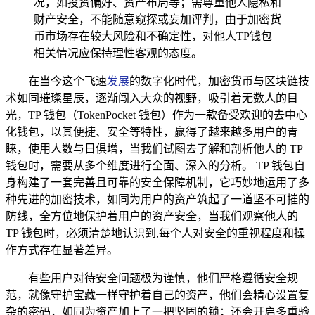
况，如投资偏好、资产布局等；需尊重他人隐私和
财产安全，不能随意窥探或妄加评判，由于加密货
币市场存在较大风险和不确定性，对他人TP钱包
相关情况应保持理性客观的态度。
在当今这个飞速
发展
的数字化时代，加密货币与区块链技
术如同璀璨星辰，逐渐闯入大众的视野，吸引着无数人的目
光，TP 钱包（TokenPocket 钱包）作为一款备受欢迎的去中心
化钱包，以其便捷、安全等特性，赢得了越来越多用户的青
睐，使用人数与日俱增，当我们试图去了解和剖析他人的 TP
钱包时，需要从多个维度进行全面、深入的分析。 TP 钱包自
身构建了一套完善且可靠的安全保障机制，它巧妙地运用了多
种先进的加密技术，如同为用户的资产筑起了一道坚不可摧的
防线，全方位地保护着用户的资产安全，当我们观察他人的
TP 钱包时，必须清楚地认识到,每个人对安全的重视程度和操
作方式存在显著差异。
有些用户对待安全问题极为谨慎，他们严格遵循安全规
范，就像守护宝藏一样守护着自己的资产，他们会精心设置复
杂的密码，如同为资产加上了一把坚固的锁；还会开启多重验