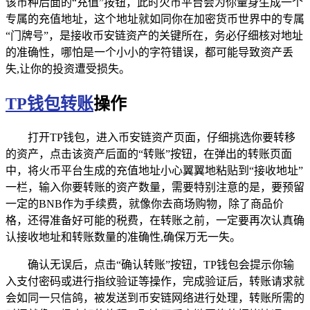
该币种后面的“充值”按钮，此时火币平台会为你量身生成一个
专属的充值地址，这个地址就如同你在加密货币世界中的专属
“门牌号”，是接收币安链资产的关键所在，务必仔细核对地址
的准确性，哪怕是一个小小的字符错误，都可能导致资产丢
失,让你的投资遭受损失。
TP钱包转账
操作
打开TP钱包，进入币安链资产页面，仔细挑选你要转移
的资产，点击该资产后面的“转账”按钮，在弹出的转账页面
中，将火币平台生成的充值地址小心翼翼地粘贴到“接收地址”
一栏，输入你要转账的资产数量，需要特别注意的是，要预留
一定的BNB作为手续费，就像你去商场购物，除了商品价
格，还得准备好可能的税费，在转账之前，一定要再次认真确
认接收地址和转账数量的准确性,确保万无一失。
确认无误后，点击“确认转账”按钮，TP钱包会提示你输
入支付密码或进行指纹验证等操作，完成验证后，转账请求就
会如同一只信鸽，被发送到币安链网络进行处理，转账所需的