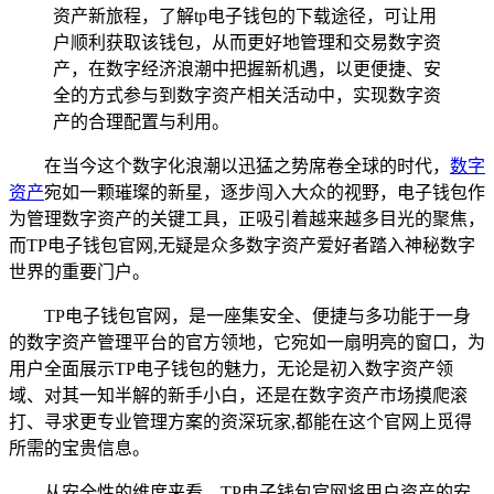
资产新旅程，了解tp电子钱包的下载途径，可让用
户顺利获取该钱包，从而更好地管理和交易数字资
产，在数字经济浪潮中把握新机遇，以更便捷、安
全的方式参与到数字资产相关活动中，实现数字资
产的合理配置与利用。
在当今这个数字化浪潮以迅猛之势席卷全球的时代，
数字
资产
宛如一颗璀璨的新星，逐步闯入大众的视野，电子钱包作
为管理数字资产的关键工具，正吸引着越来越多目光的聚焦，
而TP电子钱包官网,无疑是众多数字资产爱好者踏入神秘数字
世界的重要门户。
TP电子钱包官网，是一座集安全、便捷与多功能于一身
的数字资产管理平台的官方领地，它宛如一扇明亮的窗口，为
用户全面展示TP电子钱包的魅力，无论是初入数字资产领
域、对其一知半解的新手小白，还是在数字资产市场摸爬滚
打、寻求更专业管理方案的资深玩家,都能在这个官网上觅得
所需的宝贵信息。
从安全性的维度来看，TP电子钱包官网将用户资产的安