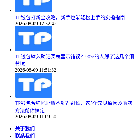
TP钱包打新全攻略，新手也能轻松上手的实操指南
2026-08-09 12:32:42
TP钱包输入助记词总显示错误？90%的人踩了这几个细
节坑！
2026-08-09 11:51:32
TP钱包合约地址收不到？别慌，这5个常见原因及解决
方法帮你搞定
2026-08-09 11:09:50
关于我们
联系我们