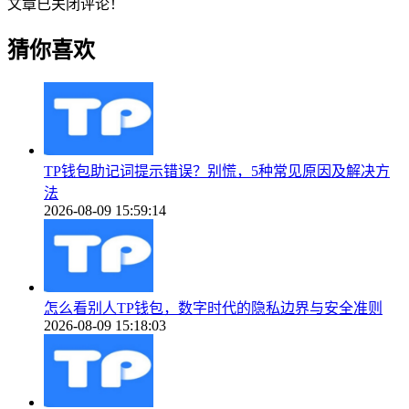
文章已关闭评论！
猜你喜欢
TP钱包助记词提示错误？别慌，5种常见原因及解决方
法
2026-08-09 15:59:14
怎么看别人TP钱包，数字时代的隐私边界与安全准则
2026-08-09 15:18:03