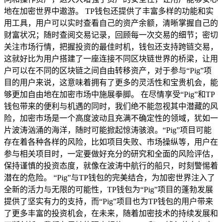
地在加密世界中遨游。 TP钱包还提供了丰富多样的功能和实
用工具，用户可以实时查看自己的资产余额，清晰掌握自己的
财富状况；随时查阅交易记录，回顾每一次交易的细节；密切
关注市场行情，把握投资的最佳时机，钱包还支持跨链交易，
这就好比为用户搭建了一座连接不同区块链世界的桥梁，让用
户可以在不同的区块链之间自由转移资产，对于参与“Pig”项
目的用户来说，这意味着拥有了更多的灵活性和宝贵机会，能
够更加自由地在加密市场中施展拳脚。 在尽情享受“Pig”和TP
钱包带来的便利与机遇的同时，我们绝不能忽视其中潜藏的风
险，加密市场是一个高度波动且充满不确定性的领域，犹如一
片波涛汹涌的海洋，随时可能掀起惊涛骇浪。“Pig”项目可能
存在着各种各样的风险，比如项目失败、市场操纵等，用户在
参与相关项目时，一定要做好充分的研究和全面的风险评估，
保持谨慎的投资态度，就像在波涛中航行的船只，时刻警惕着
潜在的危险。 “Pig”与TP钱包的完美结合，为加密世界注入了
全新的活力与无限的可能性，TP钱包为“Pig”项目的蓬勃发展
提供了坚实有力的支持，而“Pig”项目也为TP钱包的用户带来
了更多丰富的投资机会，在未来，随着加密技术的持续发展和