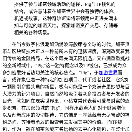
提供了参与加密领域活动的途径，Pig与TP钱包的
结合，或许意味着在加密世界中会有独特的体验、
机遇或故事，这种奇妙邂逅将带领用户走进充满未
知与可能的加密天地，探索加密资产交易、存储等
相关的各种场景。
在当今数字化浪潮如汹涌波涛般席卷全球的时代，加密货
币与区块链技术正以一种前所未有的迅猛速度，深刻改变着我
们传统的金融格局，在这个既充满无限机遇，又布满重重挑战
的全新领域中，“Pig”这一独特概念以及TP钱包，已然成为众
多加密爱好者热切关注的核心焦点。 “Pig”，于
加密世界
而
言，或许象征着一种特定的加密项目、代币或者社区，它宛如
一颗刚刚崭露头角的新星，极有可能是一个充满奇思妙想与巨
大潜力的新兴项目，自然而然地吸引着众多投资者与开发者的
目光，就如同在现实世界里，小猪常常代表着可爱与财富的逐
步积累，在加密领域的“Pig”，同样承载着人们对于财富增值
以及创新应用的殷切期待，它仿佛是一座蕴藏着无尽宝藏的神
秘岛屿，等待着勇敢的探索者去发掘其中的价值。 而TP钱
包，作为一款在加密领域声名远扬的去中心化钱包，在整个加