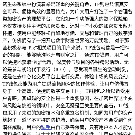
密生态系统中扮演着举足轻重的关键角色，TP钱包凭借其安
全可靠、便捷高效的显著特点，为广大用户打造了一个管理各
类加密资产的理想平台，它宛如一个功能强大的数字保险箱，
不仅支持多种主流的加密货币，还对一些小众的加密货币敞开
怀抱，使用户能够轻松自如地存储、交易和管理自己的数字资
产，仿佛拥有了一把开启数字财富世界的万能钥匙。 对于那
些积极参与“Pig”相关项目的用户来说，TP钱包就像是一把神
奇的钥匙，能够精准地开启财富之门，通过TP钱包，用户可
以便捷地获取“Pig”代币，深度参与项目的各种精彩活动，无
论是参与初始代币发行（ICO），感受项目诞生的激动时刻，
还是在去中心化交易平台上进行交易，体验市场的风云变幻，
TP钱包都能为用户提供流畅顺滑的操作体验，让用户仿佛置
身于一个高效、便捷的数字交易王国。 TP钱包之所以备受用
户青睐，其卓越的安全性是一个重要原因，在加密世界这个充
满风险与挑战的领域中，安全无疑是至关重要的基石，TP钱
包采用了先进的加密技术和多重签名机制，如同为用户的资产
筑起了一道坚不可摧的防护墙，确保用户的资产不会受到任何
潜在威胁，用户的
私钥
由自己妥善保管，只有用户本人才能访
问和操作资产，这大大增强了资产的安全性，让用户能够安心