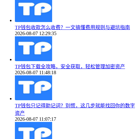
TP钱包收款怎么收费？一文搞懂费用规则与避坑指南
2026-08-07 12:29:35
TP钱包下载全攻略，安全获取，轻松管理加密资产
2026-08-07 11:48:18
TP钱包只记得助记词？别慌，这几步就能找回你的数字
资产
2026-08-07 11:07:17