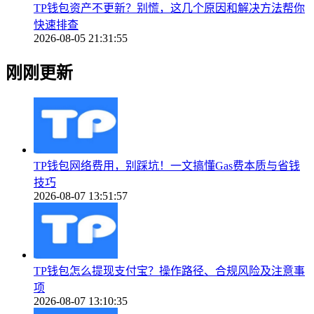
TP钱包资产不更新？别慌，这几个原因和解决方法帮你
快速排查
2026-08-05 21:31:55
刚刚更新
TP钱包网络费用，别踩坑！一文搞懂Gas费本质与省钱
技巧
2026-08-07 13:51:57
TP钱包怎么提现支付宝？操作路径、合规风险及注意事
项
2026-08-07 13:10:35