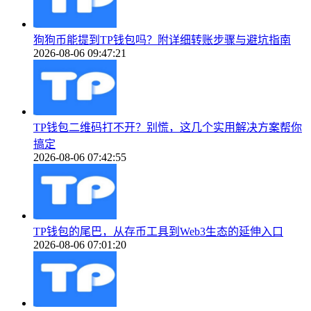
狗狗币能提到TP钱包吗？附详细转账步骤与避坑指南
2026-08-06 09:47:21
TP钱包二维码打不开？别慌，这几个实用解决方案帮你
搞定
2026-08-06 07:42:55
TP钱包的尾巴，从存币工具到Web3生态的延伸入口
2026-08-06 07:01:20