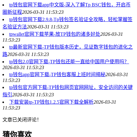
tp钱包官网下载app中文版-深入了解Tp BSC钱包，开启币
圈新征程
2026-03-31 11:53:23
tp钱包官网下载2.9.8-Tp钱包签名验证全攻略，轻松掌握签
名验证方法
2026-03-31 11:53:23
tpwallet官网下载苹果-放TP钱包的诸多好处
2026-03-31
11:53:23
tp最新官网下载-TP钱包版本历史，见证数字钱包的进化之
路
2026-03-31 11:53:23
tp钱包2.0官网下载-TP钱包还能一直给中国用户使用吗？
2026-03-31 11:53:23
tp钱包app官网下载-TP钱包客服上班时间揭秘
2026-03-31
11:53:23
tp钱包官方网下载-TP钱包网页官网网址，安全访问的关键
指引
2026-03-31 11:53:23
下载安装tp-TP钱包1.2.5官网下载全解析
2026-03-31
11:53:23
文章已关闭评论！
猜你喜欢