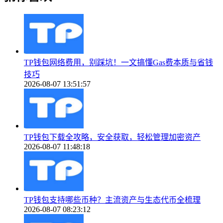
TP钱包网络费用，别踩坑！一文搞懂Gas费本质与省钱
技巧
2026-08-07 13:51:57
TP钱包下载全攻略，安全获取，轻松管理加密资产
2026-08-07 11:48:18
TP钱包支持哪些币种？主流资产与生态代币全梳理
2026-08-07 08:23:12