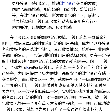
更多投资与使用场景，推动
数字资产
交易的发展；
同时也面临挑战，如市场的不确定性、监管风险
等，在数字资产领域不断发展变化的当下，tp钱包
苹果版2.0和TP钱包币收录的动态值得用户和行业
密切关注，以把握机遇、应对挑战。
在当今风云变幻的加密货币领域,TP钱包宛如一颗璀璨的
明星，凭借其卓越的性能和广泛的用户基础，成为了众多投资
者和爱好者的首选数字钱包，其币收录情况，始终是行业内备
受瞩目的焦点，不仅深刻影响着用户的选择倾向，更在一定程
度上精准反映了加密货币市场的发展态势和未来走向。 TP钱
包，全称为To
K
enPocket钱包，它宛如一座安全可靠的数字资
产堡垒，为用户提供了极为便捷且高度安全的数字资产存储与
交易服务，而币收录这一行为，就像是打开了一扇通往加密货
币世界的大门，TP钱包将某种加密货币纳入其支持的币种列
表之中，这一过程看似简单平常，实则背后蕴含着复杂而深远
的考量以及广泛的影响。 对于加密货币项目方来说，被TP钱
包收录无疑是一个具有重大意义的里程碑，一旦项目币成功被
TP钱包收录，就如同为项目开启了一扇通往广阔市场的大