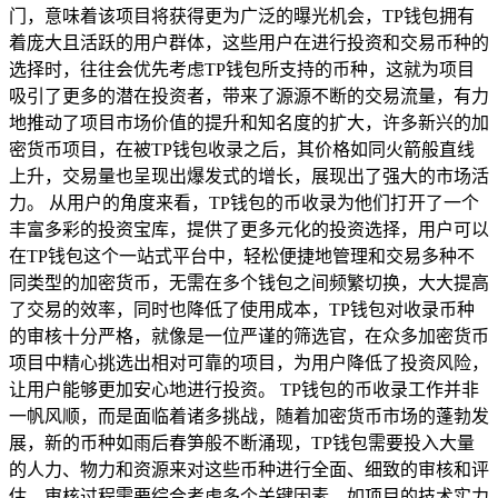
门，意味着该项目将获得更为广泛的曝光机会，TP钱包拥有
着庞大且活跃的用户群体，这些用户在进行投资和交易币种的
选择时，往往会优先考虑TP钱包所支持的币种，这就为项目
吸引了更多的潜在投资者，带来了源源不断的交易流量，有力
地推动了项目市场价值的提升和知名度的扩大，许多新兴的加
密货币项目，在被TP钱包收录之后，其价格如同火箭般直线
上升，交易量也呈现出爆发式的增长，展现出了强大的市场活
力。 从用户的角度来看，TP钱包的币收录为他们打开了一个
丰富多彩的投资宝库，提供了更多元化的投资选择，用户可以
在TP钱包这个一站式平台中，轻松便捷地管理和交易多种不
同类型的加密货币，无需在多个钱包之间频繁切换，大大提高
了交易的效率，同时也降低了使用成本，TP钱包对收录币种
的审核十分严格，就像是一位严谨的筛选官，在众多加密货币
项目中精心挑选出相对可靠的项目，为用户降低了投资风险，
让用户能够更加安心地进行投资。 TP钱包的币收录工作并非
一帆风顺，而是面临着诸多挑战，随着加密货币市场的蓬勃发
展，新的币种如雨后春笋般不断涌现，TP钱包需要投入大量
的人力、物力和资源来对这些币种进行全面、细致的审核和评
估，审核过程需要综合考虑多个关键因素，如项目的技术实力