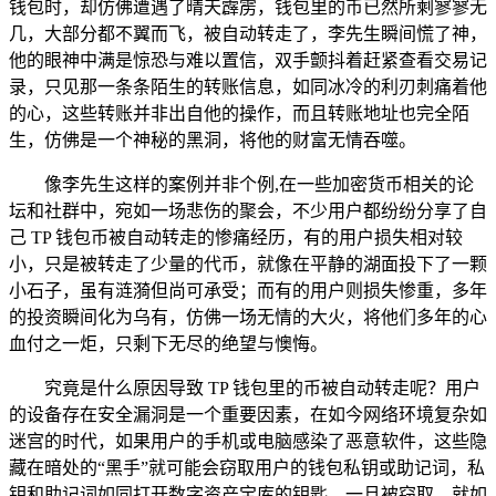
钱包时，却仿佛遭遇了晴天霹雳，钱包里的币已然所剩寥寥无
几，大部分都不翼而飞，被自动转走了，李先生瞬间慌了神，
他的眼神中满是惊恐与难以置信，双手颤抖着赶紧查看交易记
录，只见那一条条陌生的转账信息，如同冰冷的利刃刺痛着他
的心，这些转账并非出自他的操作，而且转账地址也完全陌
生，仿佛是一个神秘的黑洞，将他的财富无情吞噬。
像李先生这样的案例并非个例,在一些加密货币相关的论
坛和社群中，宛如一场悲伤的聚会，不少用户都纷纷分享了自
己 TP 钱包币被自动转走的惨痛经历，有的用户损失相对较
小，只是被转走了少量的代币，就像在平静的湖面投下了一颗
小石子，虽有涟漪但尚可承受；而有的用户则损失惨重，多年
的投资瞬间化为乌有，仿佛一场无情的大火，将他们多年的心
血付之一炬，只剩下无尽的绝望与懊悔。
究竟是什么原因导致 TP 钱包里的币被自动转走呢？用户
的设备存在安全漏洞是一个重要因素，在如今网络环境复杂如
迷宫的时代，如果用户的手机或电脑感染了恶意软件，这些隐
藏在暗处的“黑手”就可能会窃取用户的钱包私钥或助记词，私
钥和助记词如同打开数字资产宝库的钥匙，一旦被窃取，就如