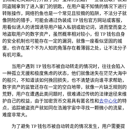
同盗贼拿到了进入家门的钥匙，在用户毫不知情的情况下进行
转账操作，网络钓鱼也是一个常见且狡猾的陷阱，不法分子就
像阴险的猎手，可能会通过伪装成 TP 钱包官方网站或客服，
用看似诱人的诱饵诱导用户输入私钥或助记词，进而堂而皇之
地盗取用户的数字资产，虽然概率相对较小，但 TP 钱包自身
的安全机制也可能存在一定的漏洞，就像一座看似坚固的城
堡，也许在某个不为人知的角落存在着薄弱之处，让不法分子
有机可乘。
当用户遇到 TP 钱包币被自动转走的情况时，往往会陷入
一种孤立无援和极度焦虑的状态，他们就像迷失在茫茫大海中
的船只，不知道该如何挽回损失，也不清楚该向谁寻求帮助，
数字资产的监管还存在一定的空白地带，就像一片缺乏规则的
荒野，用户在遭遇此类问题时，很难通过传统的法律途径来维
护自己的权益，由于加密货币交易具有匿名性和
去中心化
的特
点，追踪被盗资产就如同在浩瀚宇宙中寻找一颗微小的流星，
难度非常大。
为了避免 TP 钱包币被自动转走的情况发生，用户需要提