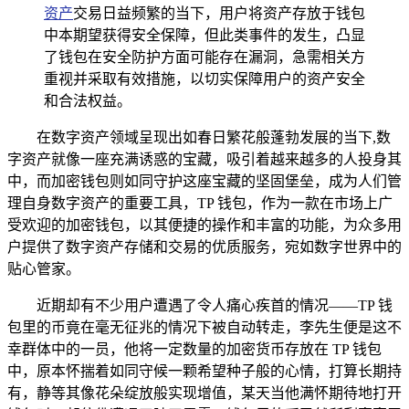
资产
交易日益频繁的当下，用户将资产存放于钱包
中本期望获得安全保障，但此类事件的发生，凸显
了钱包在安全防护方面可能存在漏洞，急需相关方
重视并采取有效措施，以切实保障用户的资产安全
和合法权益。
在数字资产领域呈现出如春日繁花般蓬勃发展的当下,数
字资产就像一座充满诱惑的宝藏，吸引着越来越多的人投身其
中，而加密钱包则如同守护这座宝藏的坚固堡垒，成为人们管
理自身数字资产的重要工具，TP 钱包，作为一款在市场上广
受欢迎的加密钱包，以其便捷的操作和丰富的功能，为众多用
户提供了数字资产存储和交易的优质服务，宛如数字世界中的
贴心管家。
近期却有不少用户遭遇了令人痛心疾首的情况——TP 钱
包里的币竟在毫无征兆的情况下被自动转走，李先生便是这不
幸群体中的一员，他将一定数量的加密货币存放在 TP 钱包
中，原本怀揣着如同守候一颗希望种子般的心情，打算长期持
有，静等其像花朵绽放般实现增值，某天当他满怀期待地打开