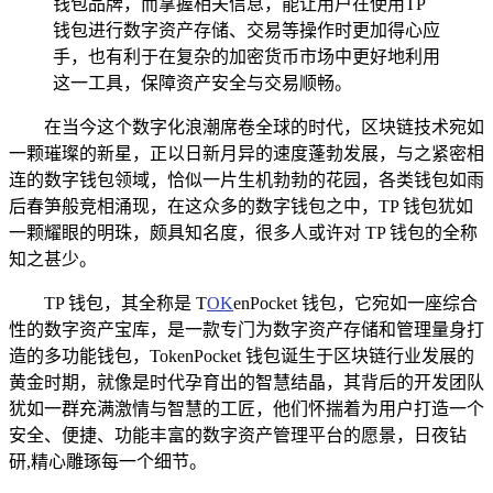
钱包品牌，而掌握相关信息，能让用户在使用TP
钱包进行数字资产存储、交易等操作时更加得心应
手，也有利于在复杂的加密货币市场中更好地利用
这一工具，保障资产安全与交易顺畅。
在当今这个数字化浪潮席卷全球的时代，区块链技术宛如
一颗璀璨的新星，正以日新月异的速度蓬勃发展，与之紧密相
连的数字钱包领域，恰似一片生机勃勃的花园，各类钱包如雨
后春笋般竞相涌现，在这众多的数字钱包之中，TP 钱包犹如
一颗耀眼的明珠，颇具知名度，很多人或许对 TP 钱包的全称
知之甚少。
TP 钱包，其全称是 T
OK
enPocket 钱包，它宛如一座综合
性的数字资产宝库，是一款专门为数字资产存储和管理量身打
造的多功能钱包，TokenPocket 钱包诞生于区块链行业发展的
黄金时期，就像是时代孕育出的智慧结晶，其背后的开发团队
犹如一群充满激情与智慧的工匠，他们怀揣着为用户打造一个
安全、便捷、功能丰富的数字资产管理平台的愿景，日夜钻
研,精心雕琢每一个细节。