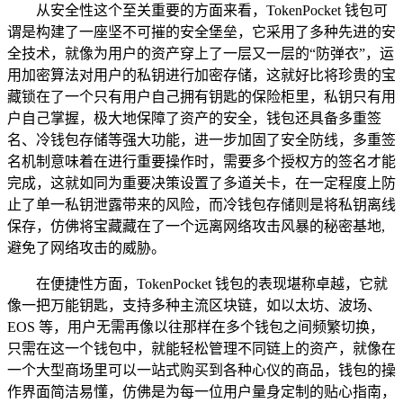
从安全性这个至关重要的方面来看，TokenPocket 钱包可
谓是构建了一座坚不可摧的安全堡垒，它采用了多种先进的安
全技术，就像为用户的资产穿上了一层又一层的“防弹衣”，运
用加密算法对用户的私钥进行加密存储，这就好比将珍贵的宝
藏锁在了一个只有用户自己拥有钥匙的保险柜里，私钥只有用
户自己掌握，极大地保障了资产的安全，钱包还具备多重签
名、冷钱包存储等强大功能，进一步加固了安全防线，多重签
名机制意味着在进行重要操作时，需要多个授权方的签名才能
完成，这就如同为重要决策设置了多道关卡，在一定程度上防
止了单一私钥泄露带来的风险，而冷钱包存储则是将私钥离线
保存，仿佛将宝藏藏在了一个远离网络攻击风暴的秘密基地,
避免了网络攻击的威胁。
在便捷性方面，TokenPocket 钱包的表现堪称卓越，它就
像一把万能钥匙，支持多种主流区块链，如以太坊、波场、
EOS 等，用户无需再像以往那样在多个钱包之间频繁切换，
只需在这一个钱包中，就能轻松管理不同链上的资产，就像在
一个大型商场里可以一站式购买到各种心仪的商品，钱包的操
作界面简洁易懂，仿佛是为每一位用户量身定制的贴心指南，