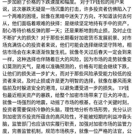
一步加剧了价格的下跌速度和幅度。 对于TP钱包的用户来
说，这次暴跌无疑是一场沉重的打击，许多投资者仿佛陷入了
一个两难的困境，就像在黑暗中迷失了方向，不知道该何去何
从，他们面临着艰难的抉择：是继续坚定地持有手中的资产，
耐心等待价格反弹的那一天；还是果断地割肉止损，及时止住
不断扩大的损失？对于那些长期看好加密货币发展前景、对市
场充满信心的投资者来说，他们可能会选择继续坚守阵地，相
信市场会在未来逐渐恢复生机，就像冬天过后春天一定会到来
一样，这种选择也伴随着巨大的风险，因为市场的走势就像变
幻莫测的天气，是难以准确预测的，价格有可能会继续下跌，
让他们的损失进一步扩大，而对于那些风险承受能力较低的投
资者来说，及时止损或许是更为明智的选择，就像在暴风雨来
临前及时躲进安全的港湾，以避免遭受进一步的损失。 TP钱
包最近相关资产的暴跌，给整个加密市场带来了巨大的冲击，
就像一场强烈的地震，动摇了市场的根基，在这个关键时刻，
投资者需要保持冷静的头脑，理性地分析市场形势，充分认识
到加密货币投资所蕴含的高风险性，不能被短期的利益冲昏头
脑，监管部门也应该切实履行职责，加强对加密市场的监管力
度，完善监管机制，规范市场秩序，就像一位严格的法官，公