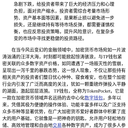
急剧下跌，给投资者带来了巨大的经济压力和心理
负担，面对资产缩水，投资者需综合考量市场形
势、资产基本面等因素，是果断止损以避免进一步
损失，还是继续持有等待市场反弹，都需要谨慎权
衡，也应反思投资策略，提升风险意识，在复杂多
变的市场中寻找更稳健的投资路径。
在当今风云变幻的金融领域中，加密货币市场宛如一片波
涛汹涌的汪洋大海，时刻都可能掀起惊涛骇浪，与TP钱包紧
密关联的众多数字资产价格，如同遭遇了一场毁灭性的雪崩，
呈现出一泻千里的暴跌态势，这一惊人现象，不仅让那些持有
相关资产的投资者们整日忧心忡忡、寝食难安，也在整个加密
行业内引发了广泛而高度的关注，犹如一颗重磅炸弹投入平静
的湖面，激起层层涟漪。 TP钱包，全称为TokenPocket，它是
一款在加密货币领域声名远扬的去中心化
数字钱包
，多年以
来，凭借其极为便捷的操作体验、功能丰富多样以及广泛支持
众多币种等显著优势，在广大加密货币爱好者群体中积累了庞
大的用户基础，它就像是一把神奇的钥匙，允许用户轻松地存
储、高效地管理和自由地
交易
各种数字资产，成为了很多人参