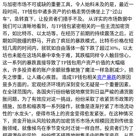
与加密市场不可或缺的重要工具，令人始料未及的是，最近一
段时间，TP钱包中诸多资产的价格走势仿佛坐上了“过山
车”，急转直下，让投资者们措手不及。 从详实的市场数据中
我们可以清晰地看到，与TP钱包紧密相关的一些主流加密货
币，如比特币、以太坊等，在经历了前期的持续震荡之后，近
期如同脱缰的野马，开启了疯狂的暴跌模式，比特币价格在短
短几周的时间内，就犹如自由落体一般下跌了超过30%，以太
坊也未能在这场风暴中幸免于难，其跌幅同样令人触目惊心，
这一系列的暴跌直接导致了TP钱包用户资产价值的大幅缩
水，许多投资者的账户余额就像被施了魔法一样急剧减少，损
失之惨重，让人痛心疾首。 造成TP钱包相关
资产暴跌
的原因
是多方面的，宏观经济环境的深刻变化无疑是一个重要因素，
在全球范围内，各国央行纷纷敏锐地察觉到日益严峻的通货膨
胀问题，为了有效应对这一挑战，纷纷采取了收紧货币政策的
措施，加息和缩表等一系列操作，就像是逐渐拧紧了市场流动
性的“水龙头”，使得市场上的资金变得愈发紧张，在这种情况
下，资金开始从风险较高的加密货币市场大规模回流到传统金
融领域，就像候鸟在季节变化时迁徙一样自然，投资者们为了
规避潜在的风险，纷纷慌不择路地抛售手中的数字资产，从而