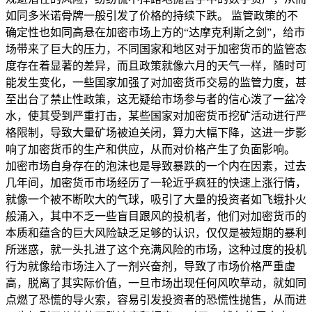
如同多米诺骨牌一般引发了价格的持续下跌。 监管政策的不
确定性也如同高悬在加密市场上方的“达摩克利斯之剑”，给市
场带来了巨大的压力，不同国家和地区对于加密货币的监管态
度存在着显著的差异，而且政策就像六月的天气一样，随时可
能发生变化，一些国家加强了对加密货币交易的监管力度，甚
至出台了禁止性政策，这无疑给市场参与者的信心泼了一盆冷
水，使其受到严重打击，某些国家对加密货币挖矿活动进行严
格限制，导致大量矿场被迫关闭，算力大幅下降，这进一步影
响了加密货币的生产和供应，从而对价格产生了负面影响。
加密市场自身存在的泡沫也是导致暴跌的一个内在因素，过去
几年间，加密货币市场经历了一轮近乎疯狂的快速上涨行情，
就像一个被不断吹大的气球，吸引了大量的投资者如飞蛾扑火
般涌入，其中不乏一些盲目跟风的投机者，他们对加密货币的
本质和蕴含的巨大风险缺乏足够的认识，仅仅是被短期的暴利
所迷惑，就一头扎进了这个充满风险的市场，这种过度的投机
行为就像给市场注入了一剂兴奋剂，导致了市场价格严重虚
高，脱离了其实际价值，一旦市场出现任何风吹草动，就如同
点燃了恐慌的导火索，容易引发投资者的恐慌性抛售，从而进