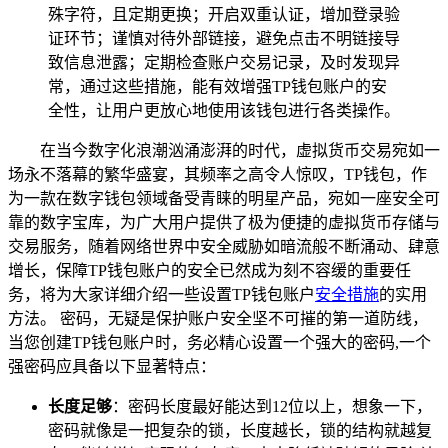
殊字符，且定期更换；开启双重认证，增加登录验
证环节；谨慎对待外部链接，避免点击不明链接导
致信息泄露；定期检查账户交易记录，及时发现异
常，通过这些措施，能有效增强TP钱包账户的安
全性，让用户更放心地使用该钱包进行各类操作。
在当今数字化浪潮汹涌澎湃的时代，虚拟货币交易宛如一
场永不落幕的繁华盛宴，其频率之高令人惊叹，TP钱包，作
为一款在数字钱包领域备受青睐的明星产品，宛如一座安全可
靠的数字宝库，为广大用户提供了极为便捷的虚拟货币存储与
交易服务，随着网络世界中安全威胁如暗流般不断涌动、肆意
增长，保障TP钱包账户的安全已然成为刻不容缓的重要任
务，将为大家详细介绍一些设置TP钱包账户
安全措施
的实用
方法。 密码，无疑是保护账户安全坚不可摧的第一道防线，
当您创建TP钱包账户时，务必精心设置一个强大的密码,一个
强密码应具备以下显著特点：
长度足够
：密码长度最好能达到12位以上，想象一下，
密码就像是一把复杂的锁，长度越长，锁的结构就越复