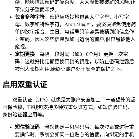
杂，能够增加密码的复杂度，大大降低被破解的风险,让
不法分子望而却步。
包含多种字符
：密码应巧妙地包含大写字母、小写字
母、数字和特殊字符，Abc123!@#”，要坚决避免使用简
单的数字组合、生日、电话号码等容易被猜到的信息作
为密码，因为这些信息就如同透明的窗户,很容易被他人
窥视。
定期更换
：每隔一段时间（如3 - 6个月）更换一次密
码，这就好比定期更换门锁的钥匙，以防止密码泄露后
被他人长期利用,始终让账户处于安全的保护之下。
启用双重认证
双重认证（2FA）就像是为账户安全加上了一道额外的坚
固保险锁，TP钱包支持多种双重认证方式，如短信验证码、
身份验证器应用等。
短信验证码
：当您绑定手机号码后，每次登录或进行重
要操作时，系统会如同一位贴心的信使，向绑定的手机