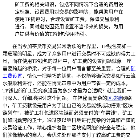
矿工费的相关知识，包括不同情况下合适的费用设
定标准、设置费用对交易的影响等，能帮助用户在
使用TP钱包时，合理设置矿工费，保障交易顺利
进行，同时避免因费用设置不当带来的损失，为用
户提供有价值的TP钱包使用指引。
在当今加密货币交易异常活跃的世界里，TP钱包宛如一
颗璀璨的明星，成为了众多用户进行交易时不可或缺的得力工
具，而在使用TP钱包的过程中，矿工费的设置问题就像一座
需要跨越的桥梁，对于每一位用户而言都至关重要，合理的
矿
工费设置
，恰似一把精巧的钥匙，不仅能够确保交易如行云流
水般顺利进行，还能在悄无声息中为用户节省一定的成本，
TP钱包的矿工费究竟设置为多少才最为合适呢？就让我们一
同深入、详细地探讨这个问题。 在神秘而复杂的
区块链
网络
中，矿工费就像是用户为了让自己的交易能够成功搭乘“区块
链列车”，被矿工打包进区块链而必须支付的“车票钱”，矿工
们如同勤劳的卫士，通过夜以继日地进行复杂的计算和严谨的
交易验证工作，精心维护着整个区块链网络的安全与稳定，他
们就像精明的商人，会优先处理那些支付了较高矿工费的交