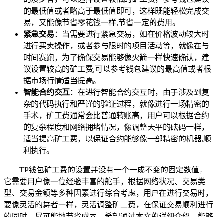
的最低值或者略高于最低值即可，这样既能轻松完成交
易，又能像节省零花钱一样,节省一定的费用。
紧急交易
：当需要进行紧急交易，如在价格波动较大时
进行买卖操作，或者参与限时的项目活动等，就像在与
时间赛跑，为了确保交易能够像火箭一样快速确认，建
议设置较高的矿工费,可以参考钱包建议的最高值或者根
据市场行情适当提高。
智能合约交互
：在进行智能合约交互时，由于涉及到复
杂的代码执行和严谨的验证过程，就像进行一场精密的
手术，矿工费通常会比普通转账高，用户可以根据合约
的复杂程度和网络拥堵情况，像调整天平的砝码一样，
适当提高矿工费，以保证合约能够像一部精密的机器,顺
利执行。
TP钱包矿工费的设置并没有一个一成不变的固定数值，
它需要用户像一位经验丰富的舵手，根据网络状况、交易类
型、交易金额等多种因素进行综合考虑，用户在进行交易时，
要像灵活的舞者一样，灵活调整矿工费，在保证交易顺利进行
的同时，尽可能地节省成本，希望通过本文的详细介绍，能够