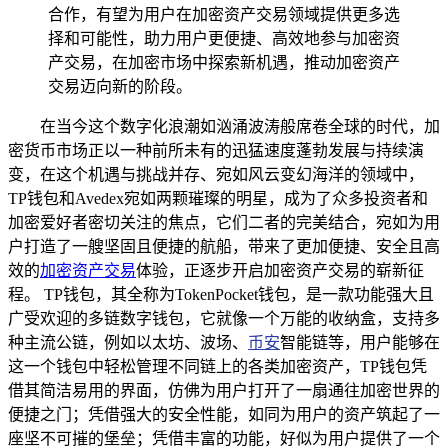
合作，有望为用户在加密资产交易领域提供更多选
择和可能性，助力用户更便捷、高效地参与加密资
产交易，在加密市场中探索新机遇，推动加密资产
交易迈向新的阶段。
在当今这个数字化浪潮如汹涌波涛般席卷全球的时代，加
密货币市场正以一种前所未有的迅猛速度蓬勃发展与持续演
变，在这个机遇与挑战并存、宛如风云变幻海洋的领域中，
TP钱包和Avedex宛如两颗璀璨的明星，成为了众多投资者和
加密爱好者密切关注的焦点，它们二者的完美结合，宛如为用
户打造了一艘坚固且便捷的航船，带来了更加便捷、安全且高
效的
加密资产交易
体验，正逐步开启加密资产交易的崭新征
程。 TP钱包，其全称为TokenPocket钱包，是一款功能强大且
广受欢迎的多链数字钱包，它就像一个万能的收纳盒，支持多
种主流公链，例如以太坊、波场、
币安
智能链等，用户能够在
这一个钱包中轻松管理不同链上的各类加密资产，TP钱包凭
借其简洁易用的界面，仿佛为用户打开了一扇通往加密世界的
便捷之门；凭借强大的安全性能，如同为用户的资产筑起了一
座坚不可摧的堡垒；凭借丰富的功能，好似为用户提供了一个