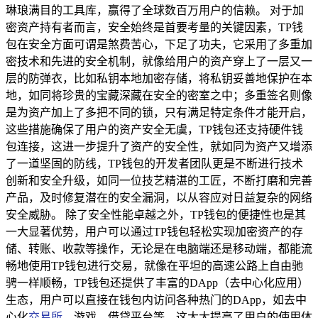
琳琅满目的工具库，赢得了全球数百万用户的信赖。 对于加
密资产持有者而言，安全始终是首要考量的关键因素，TP钱
包在安全方面可谓是煞费苦心，下足了功夫，它采用了多重加
密技术和先进的安全机制，就像给用户的资产穿上了一层又一
层的防弹衣，比如私钥本地加密存储，将私钥妥善地保护在本
地，如同将珍贵的宝藏深藏在安全的密室之中；多重签名则像
是为资产加上了多把不同的锁，只有满足特定条件才能开启，
这些措施确保了用户的资产安全无虞，TP钱包还支持硬件钱
包连接，这进一步提升了资产的安全性，就如同为资产又增添
了一道坚固的防线，TP钱包的开发者团队更是不断进行技术
创新和安全升级，如同一位技艺精湛的工匠，不断打磨和完善
产品，及时修复潜在的安全漏洞，以从容应对日益复杂的网络
安全威胁。 除了安全性能卓越之外，TP钱包的便捷性也是其
一大显著优势，用户可以通过TP钱包轻松实现加密资产的存
储、转账、收款等操作，无论是在电脑端还是移动端，都能流
畅地使用TP钱包进行交易，就像在平坦的高速公路上自由驰
骋一样顺畅，TP钱包还提供了丰富的DApp（去中心化应用）
生态，用户可以直接在钱包内访问各种热门的DApp，如去中
心化
交易所
、游戏、借贷平台等，这大大提高了用户的使用体