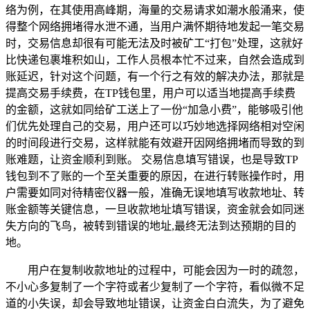
络为例，在其使用高峰期，海量的交易请求如潮水般涌来，使
得整个网络拥堵得水泄不通，当用户满怀期待地发起一笔交易
时，交易信息却很有可能无法及时被矿工“打包”处理，这就好
比快递包裹堆积如山，工作人员根本忙不过来，自然会造成到
账延迟，针对这个问题，有一个行之有效的解决办法，那就是
提高交易手续费，在TP钱包里，用户可以适当地提高手续费
的金额，这就如同给矿工送上了一份“加急小费”，能够吸引他
们优先处理自己的交易，用户还可以巧妙地选择网络相对空闲
的时间段进行交易，这样就能有效避开因网络拥堵而导致的到
账难题，让资金顺利到账。 交易信息填写错误，也是导致TP
钱包到不了账的一个至关重要的原因，在进行转账操作时，用
户需要如同对待精密仪器一般，准确无误地填写收款地址、转
账金额等关键信息，一旦收款地址填写错误，资金就会如同迷
失方向的飞鸟，被转到错误的地址,最终无法到达预期的目的
地。
用户在复制收款地址的过程中，可能会因为一时的疏忽，
不小心多复制了一个字符或者少复制了一个字符，看似微不足
道的小失误，却会导致地址错误，让资金白白流失，为了避免