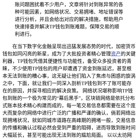
账问题困扰着不少用户，文章将针对到账异常的各
种可能因素，如网络状况、交易拥堵、地址错误等
进行分析，并且会给出对应的解决措施，帮助用户
快速排查并解决TP钱包到账难题，保障交易的顺
利进行。
在当下数字化金融呈现出迅猛发展态势的时代，加密货币
钱包如同闪亮的新星，成为了大批投资者精心管理
资产
的关键
利器，TP钱包凭借其便捷性与功能性，备受众多投资者的青
睐，不少使用TP钱包的用户却遭遇了资金到账延迟，甚至根
本无法到账的糟心事，这无疑让他们陷入了焦虑与困惑的旋涡
之中，下面，就让我们一同深入剖析TP钱包到不了账可能存
在的原因，并探寻相应的解决良策。 网络状况堪称影响TP钱
包到账的一个极为常见的“幕后黑手”，区块链网络是依托分布
式账本技术精心构建而成的，每一笔交易信息都需要在这个庞
大而复杂的网络中进行广泛的广播和严谨的确认，倘若网络出
现拥堵状况，就如同城市道路在高峰期的拥堵一般，交易信息
的传播和确认过程必然会受到严重的阻碍，进而导致到账时间
大幅延长，甚至可能出现无法到账的尴尬局面。 以以太坊网