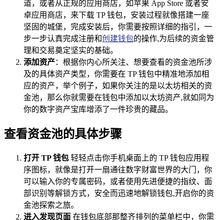
道，或者从正规的应用商店，如苹果 App Store 或者安
卓应用商店，来下载 TP 钱包，安装过程就像搭建一座
坚固的城堡，完成安装后，你需要按照详细的指引，一
步一步认真完成注册和
创建钱包
的操作,为后续的资金管
理和交易奠定坚实的基础。
添加资产
：根据你内心所关注、想要查看的资金池所涉
及的具体资产类型，你需要在 TP 钱包中精准地添加相
应的资产，举个例子，如果你关注的是以太坊相关的资
金池，那么你就需要在钱包中添加以太坊资产,就如同为
你的数字资产宝库增添了一件珍贵的藏品。
查看资金池的具体步骤
打开 TP 钱包
轻轻点击你手机桌面上的 TP 钱包应用程
序图标，就像是打开一扇通往数字财富世界的大门，你
可以输入你的专属密码，或者使用先进便捷的指纹、面
部识别等解锁方式，安全而迅速地解锁钱包,开启你的资
金池探索之旅。
进入发现页面
在钱包底部那整齐排列的菜单栏中，你需