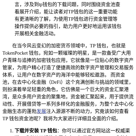
言，涉及到tp钱包的下载问题，同时围绕资金池查
看展开介绍，能让读者对TP钱包的这一重要功能
有更清晰的了解，为使用TP钱包进行资金管理等
操作提供必要的指引，助力用户更好地运用该钱包
开展相关金融活动。
在当今风云变幻的加密货币领域中，TP 钱包，也就是
TokenPocket 钱包，宛如一颗璀璨的明星，是一款备受广大用
户青睐与追捧的加密钱包应用，它就像是一位贴心的数字资产
管家，为用户精心打造了便捷高效的数字资产管理和交易服务
体系，让用户在数字资产的海洋中能够轻松遨游。 而资金
池，在去中心化金融（DeFi）这个充满创新与挑战的领域里，
则扮演着举足轻重的角色，它仿佛是一个巨大的资金汇聚港
湾，是众多用户资金的聚集地，资金被汇聚起来，用于提供流
动性、开展借贷等一系列多样化的金融服务，为整个去中心化
金融生态的蓬勃
发展
注入源源不断的动力，究竟该如何查看
TP 钱包资金池呢？我将为大家进行详细且全面的介绍。
下载并安装 TP 钱包
：你可以通过官方网站这一权威渠