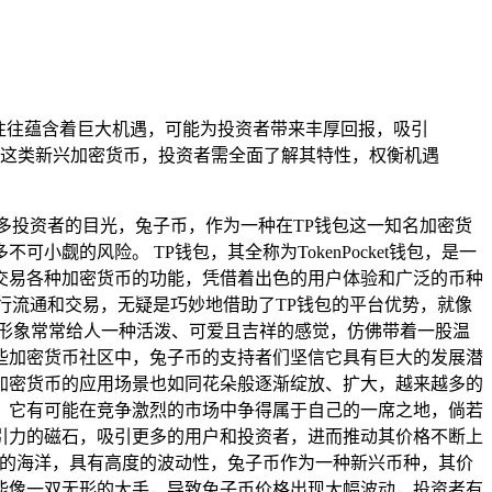
币往往蕴含着巨大机遇，可能为投资者带来丰厚回报，吸引
这类新兴加密货币，投资者需全面了解其特性，权衡机遇
多投资者的目光，兔子币，作为一种在TP钱包这一知名加密货
的风险。 TP钱包，其全称为TokenPocket钱包，是一
交易各种加密货币的功能，凭借着出色的用户体验和广泛的币种
行流通和交易，无疑是巧妙地借助了TP钱包的平台优势，就像
形象常常给人一种活泼、可爱且吉祥的感觉，仿佛带着一股温
些加密货币社区中，兔子币的支持者们坚信它具有巨大的发展潜
加密货币的应用场景也如同花朵般逐渐绽放、扩大，越来越多的
，它有可能在竞争激烈的市场中争得属于自己的一席之地，倘若
引力的磁石，吸引更多的用户和投资者，进而推动其价格不断上
涌的海洋，具有高度的波动性，兔子币作为一种新兴币种，其价
能像一双无形的大手，导致兔子币价格出现大幅波动，投资者有