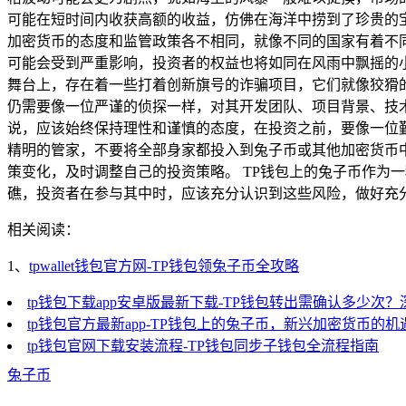
可能在短时间内收获高额的收益，仿佛在海洋中捞到了珍贵的
加密货币的态度和监管政策各不相同，就像不同的国家有着不
可能会受到严重影响，投资者的权益也将如同在风雨中飘摇的
舞台上，存在着一些打着创新旗号的诈骗项目，它们就像狡猾
仍需要像一位严谨的侦探一样，对其开发团队、项目背景、技术
说，应该始终保持理性和谨慎的态度，在投资之前，要像一位
精明的管家，不要将全部身家都投入到兔子币或其他加密货币
策变化，及时调整自己的投资策略。 TP钱包上的兔子币作为
礁，投资者在参与其中时，应该充分认识到这些风险，做好充
相关阅读：
1、
tpwallet钱包官方网-TP钱包领兔子币全攻略
tp钱包下载app安卓版最新下载-TP钱包转出需确认多少次
tp钱包官方最新app-TP钱包上的兔子币，新兴加密货币的
tp钱包官网下载安装流程-TP钱包同步子钱包全流程指南
兔子币