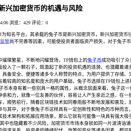
币，新兴加密货币的机遇与风险
4:06
浏览：429
评论：0
钱包作为知名平台，其承载的兔子币是新兴加密货币，新兴加密货
监管
尚不完善等因素，可能使投资者面临资产损失，对于兔子币
中璀璨繁星，不断地闪耀登场，TP钱包上的
兔子币
成功吸引了众
入了一颗石子，既激起了新的投资机遇的涟漪，也潜藏着诸多不可小觑
，具备安全、便捷等诸多令人称赞的特点，为用户提供了存储、
着较高的知名度和庞大的用户基础，兔子币选择在TP钱包上进
兔子币本身有着一些别具一格的属性，从概念层面来看，兔子这一
种亲和力，就像一位友善的伙伴，容易让人产生亲近之感，在一
车，顺势前行，随着区块链技术如同春雨般不断地发展和普及，
参与其中，对于像兔子币这样具有一定创新性和特色的币种而言
其技术架构和拓展应用场景，那么它就有可能像一块具有强大吸
，其中也隐藏着不少风险，加密货币市场本身就如同一片波涛汹
的供求关系、投资者的情绪起伏、政策的变化等诸多因素，都可