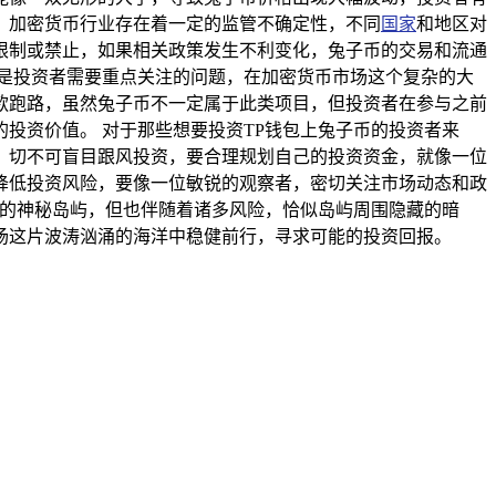
，加密货币行业存在着一定的监管不确定性，不同
国家
和地区对
限制或禁止，如果相关政策发生不利变化，兔子币的交易和流通
是投资者需要重点关注的问题，在加密货币市场这个复杂的大
款跑路，虽然兔子币不一定属于此类项目，但投资者在参与之前
投资价值。 对于那些想要投资TP钱包上兔子币的投资者来
，切不可盲目跟风投资，要合理规划自己的投资资金，就像一位
降低投资风险，要像一位敏锐的观察者，密切关注市场动态和政
藏的神秘岛屿，但也伴随着诸多风险，恰似岛屿周围隐藏的暗
场这片波涛汹涌的海洋中稳健前行，寻求可能的投资回报。