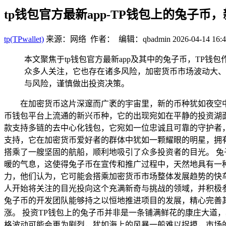
tp钱包官方最新app-TP钱包上的兔子
tp(TPwallet)
来源：网络 作者： 编辑：qbadmin
2026-04-14 16:4
本文聚焦于tp钱包官方最新app及其中的兔子币，TP
众多人关注，它也存在诸多风险，加密货币市场波动大、
与风险，谨慎做出投资决策。
在加密货币这片深邃而广袤的宇宙里，新的币种犹如夜空
币钱包平台上流通的新兴币种，它的出现宛如在平静的投资湖面投
款支持多链的去中心化钱包，它宛如一位忠诚且可靠的守护者
支持，它在加密货币爱好者的群体中犹如一颗耀眼的明星，拥有
搭乘了一艘坚固的航船，顺利地吸引了众多投资者的目光。 
暖的气息，这使得兔子币在宣传和推广过程中，天然地具有一
力，他们认为，它可能会搭乘加密货币市场整体发展趋势的快
人开始将关注的目光投向这个充满新奇与挑战的领域，并积极
兔子币的开发团队能够持之以恒地推进项目的发展，精心完善
涨。 投资TP钱包上的兔子币并非是一条铺满鲜花的康庄大道
格波动可能会更为剧烈，犹如海上的风暴一般难以捉摸，市场