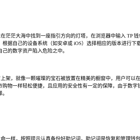
像在茫茫大海中找到一座指引方向的灯塔，在浏览器中输入 TP
根据自己的设备系统（如安卓或 iOS）选择相应的版本进行
自己的数字资产陷入危险之中。
店上架，就像一颗璀璨的宝石被放置在精美的橱窗中，用户可以在
购物一样轻松便捷，且应用的安全性有一定的保障，由于数字钱包
择。
的生命一样，按照提示认真备份好助记词，助记词是恢复和管理钱