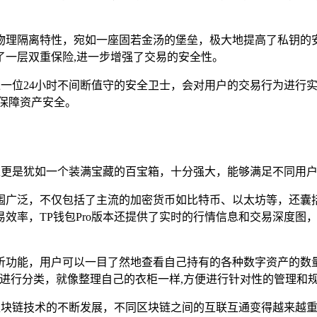
理隔离特性，宛如一座固若金汤的堡垒，极大地提高了私钥的安全
了一层双重保险,进一步增强了交易的安全性。
就像一位24小时不间断值守的安全卫士，会对用户的交易行为进
保障资产安全。
能上更是犹如一个装满宝藏的百宝箱，十分强大，能够满足不同用
围广泛，不仅包括了主流的加密货币如比特币、以太坊等，还囊
效率，TP钱包Pro版本还提供了实时的行情信息和交易深度图
析功能，用户可以一目了然地查看自己持有的各种数字资产的数
进行分类，就像整理自己的衣柜一样,方便进行针对性的管理和
区块链技术的不断发展，不同区块链之间的互联互通变得越来越重