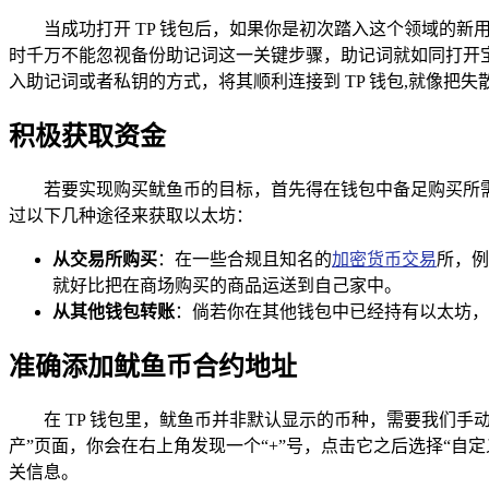
当成功打开 TP 钱包后，如果你是初次踏入这个领域的
时千万不能忽视备份助记词这一关键步骤，助记词就如同打开
入助记词或者私钥的方式，将其顺利连接到 TP 钱包,就像把
积极获取资金
若要实现购买鱿鱼币的目标，首先得在钱包中备足购买所需
过以下几种途径来获取以太坊：
从交易所购买
：在一些合规且知名的
加密货币交易
所，例
就好比把在商场购买的商品运送到自己家中。
从其他钱包转账
：倘若你在其他钱包中已经持有以太坊，
准确添加鱿鱼币合约地址
在 TP 钱包里，鱿鱼币并非默认显示的币种，需要我们手
产”页面，你会在右上角发现一个“+”号，点击它之后选择“自
关信息。