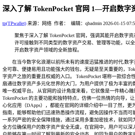
深入了解 TokenPocket 官网 1—开启
tp(TPwallet)
来源：网络 作者： 编辑：qbadmin
2026-01-15 07:5
聚焦于深入了解 TokenPocket 官网，强调其能开启
许可接触到不同类型的数字资产交易、管理等功能，以全
开启数字资产领域的全新旅程。
在当今数字化浪潮以前所未有的速度迅猛推进的时代,数
全可靠、便捷易用且功能强大的钱包，无疑是至关重要的，TokenP
字资产之旅的重要且权威的入口。 TokenPocket 堪称
扇通往数字资产多元化世界的大门，为用户提供了极为丰富的数字资
唯一权威平台。 从官网的设计角度来看，它就像是一件精心
TokenPocket 的主要功能和独特特点，仿佛一位热情
心化应用（DApps），都能在官网的详细介绍中一目了然，
指南，能够帮助他们迅速熟悉操作流程，避免因操作不当而可能带
一系列严密的安全保障措施，通过采用多重加密技术，就如同
全方位确保用户的数字资产安全无虞，在官网中，用户可以深
户能够在第一时间了解到最新的安全动态，如同为用户的数字资产安全保驾