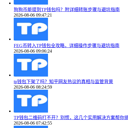
狗狗币能提到TP钱包吗？附详细转账步骤与避坑指南
2026-08-06 09:47:21
FEG币转入TP钱包全攻略，详细操作步骤与避坑指南
2026-08-06 09:06:24
tp钱包下架了吗？知乎网友热议的真相与监管背景
2026-08-06 08:24:59
TP钱包二维码打不开？别慌，这几个实用解决方案帮你
2026-08-06 07:42:55