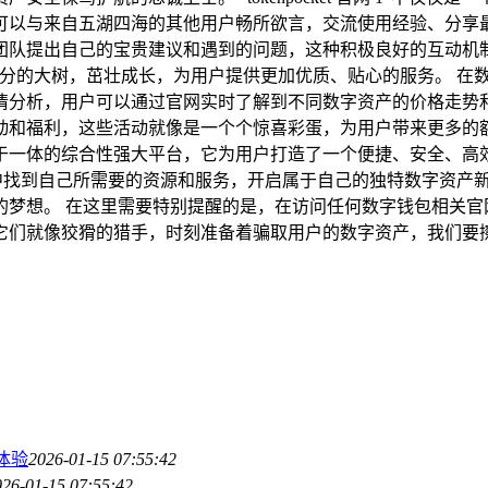
可以与来自五湖四海的其他用户畅所欲言，交流使用经验、分享
团队提出自己的宝贵建议和遇到的问题，这种积极良好的互动机
取养分的大树，茁壮成长，为用户提供更加优质、贴心的服务。 在数字
情分析，用户可以通过官网实时了解到不同数字资产的价格走势
利，这些活动就像是一个个惊喜彩蛋，为用户带来更多的额外收益和意想
于一体的综合性强大平台，它为用户打造了一个便捷、安全、高
 1”中找到自己所需要的资源和服务，开启属于自己的独特数字资产新体
的梦想。 在这里需要特别提醒的是，在访问任何数字钱包相关官
它们就像狡猾的猎手，时刻准备着骗取用户的数字资产，我们要
新体验
2026-01-15 07:55:42
026-01-15 07:55:42