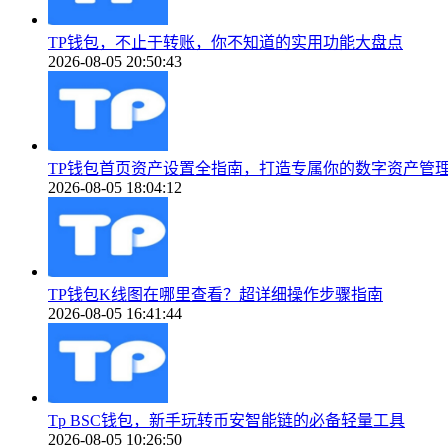
TP钱包，不止于转账，你不知道的实用功能大盘点
2026-08-05 20:50:43
TP钱包首页资产设置全指南，打造专属你的数字资产管
2026-08-05 18:04:12
TP钱包K线图在哪里查看？超详细操作步骤指南
2026-08-05 16:41:44
Tp BSC钱包，新手玩转币安智能链的必备轻量工具
2026-08-05 10:26:50