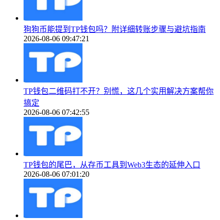
狗狗币能提到TP钱包吗？附详细转账步骤与避坑指南
2026-08-06 09:47:21
TP钱包二维码打不开？别慌，这几个实用解决方案帮你
搞定
2026-08-06 07:42:55
TP钱包的尾巴，从存币工具到Web3生态的延伸入口
2026-08-06 07:01:20