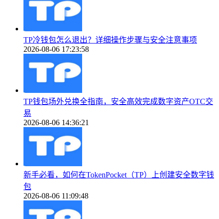
TP冷钱包怎么退出？详细操作步骤与安全注意事项
2026-08-06 17:23:58
TP钱包场外兑换全指南，安全高效完成数字资产OTC交
易
2026-08-06 14:36:21
新手必看，如何在TokenPocket（TP）上创建安全数字钱
包
2026-08-06 11:09:48