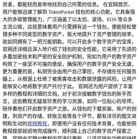
资者，都能轻而易举地找到自己所需的信息。 在官网首页，
用户能够迅速了解到 TokenPocket 钱包的核心功能，它具备强
大的多链管理能力，广泛涵盖了以太坊、波场、EOS 等众多
主流公链，这就意味着用户只需拥有这一个钱包，便能轻松管
理多种不同类型的数字资产，极大地提升了资产管理的效率，
就如同拥有了一把万能钥匙，可以开启多个数字资产的宝库，
官网还详细且深入地介绍了钱包的安全性能，它采用了先进的
多重加密技术和严密的安全防护机制，宛如为用户的数字资产
构筑了一座坚不可摧的堡垒，确保用户的数字资产安全无虞，
更为重要的是，私钥完全由用户自己掌控，不存储在任何服务
器上，从根源上杜绝了被黑客攻击和数据泄露的风险，让用户
能够安心地将数字资产托付于此。 官网还为用户提供了丰富
多样的教程和详细的文档，对于初次接触数字钱包的新手而
言，这些教程无疑是珍贵的学习资源，如同一位贴心的导师，
陪伴着他们开启数字资产之旅，从钱包的下载安装、账户的创
建，到资产的存储、转账交易等各个环节，都有详尽的图文说
明和生动的
视频教程
，即便用户没有任何技术背景，也能依照
教程按部就班地完成操作，顺利踏上自己的数字资产探索之
路，官网会定期对教程内容进行更新，以适应钱包功能的持续