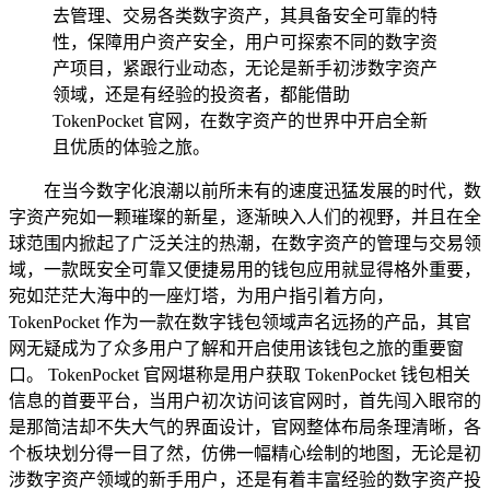
去管理、交易各类数字资产，其具备安全可靠的特
性，保障用户资产安全，用户可探索不同的数字资
产项目，紧跟行业动态，无论是新手初涉数字资产
领域，还是有经验的投资者，都能借助
TokenPocket 官网，在数字资产的世界中开启全新
且优质的体验之旅。
在当今数字化浪潮以前所未有的速度迅猛发展的时代，数
字资产宛如一颗璀璨的新星，逐渐映入人们的视野，并且在全
球范围内掀起了广泛关注的热潮，在数字资产的管理与交易领
域，一款既安全可靠又便捷易用的钱包应用就显得格外重要，
宛如茫茫大海中的一座灯塔，为用户指引着方向，
TokenPocket 作为一款在数字钱包领域声名远扬的产品，其官
网无疑成为了众多用户了解和开启使用该钱包之旅的重要窗
口。 TokenPocket 官网堪称是用户获取 TokenPocket 钱包相关
信息的首要平台，当用户初次访问该官网时，首先闯入眼帘的
是那简洁却不失大气的界面设计，官网整体布局条理清晰，各
个板块划分得一目了然，仿佛一幅精心绘制的地图，无论是初
涉数字资产领域的新手用户，还是有着丰富经验的数字资产投