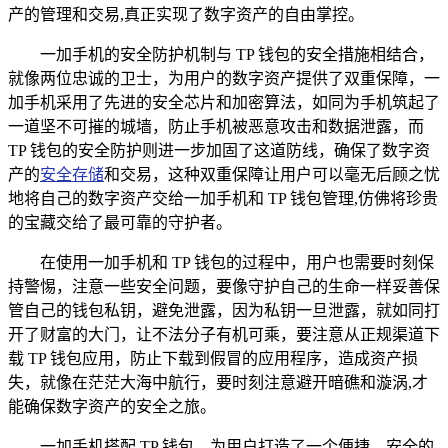
产的管理和交易,真正实现了数字资产的自由掌控。
一加手机的安全防护机制与 TP 钱包的安全措施相结合，
就像两位忠诚的卫士，为用户的数字资产提供了双重保障，一
加手机采用了先进的安全芯片和加密算法，如同为手机筑起了
一道坚不可摧的城墙，防止手机被恶意攻击和数据泄露，而
TP 钱包的安全防护则进一步加固了这道防线，确保了数字资
产的
安全存储
和交易，这种双重保障让用户可以毫无后顾之忧
地将自己的数字资产交给一加手机和 TP 钱包管理,仿佛将珍贵
的宝藏交给了最可靠的守护者。
在使用一加手机和 TP 钱包的过程中，用户也需要时刻保
持警惕，注意一些安全问题，要像守护自己的生命一样妥善保
管自己的钱包私钥，避免泄露，因为私钥一旦泄露，就如同打
开了财富的大门，让不法分子有机可乘，要注意从正规渠道下
载 TP 钱包应用，防止下载到假冒的应用程序，造成资产损
失，就像在茫茫大海中航行，要时刻注意避开暗礁和漩涡,才
能确保数字资产的安全之旅。
一加手机搭配 TP 钱包，为用户打造了一个便捷、安全的