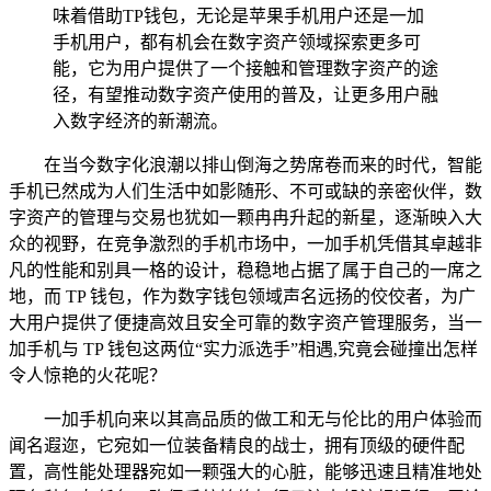
味着借助TP钱包，无论是苹果手机用户还是一加
手机用户，都有机会在数字资产领域探索更多可
能，它为用户提供了一个接触和管理数字资产的途
径，有望推动数字资产使用的普及，让更多用户融
入数字经济的新潮流。
在当今数字化浪潮以排山倒海之势席卷而来的时代，智能
手机已然成为人们生活中如影随形、不可或缺的亲密伙伴，数
字资产的管理与交易也犹如一颗冉冉升起的新星，逐渐映入大
众的视野，在竞争激烈的手机市场中，一加手机凭借其卓越非
凡的性能和别具一格的设计，稳稳地占据了属于自己的一席之
地，而 TP 钱包，作为数字钱包领域声名远扬的佼佼者，为广
大用户提供了便捷高效且安全可靠的数字资产管理服务，当一
加手机与 TP 钱包这两位“实力派选手”相遇,究竟会碰撞出怎样
令人惊艳的火花呢？
一加手机向来以其高品质的做工和无与伦比的用户体验而
闻名遐迩，它宛如一位装备精良的战士，拥有顶级的硬件配
置，高性能处理器宛如一颗强大的心脏，能够迅速且精准地处