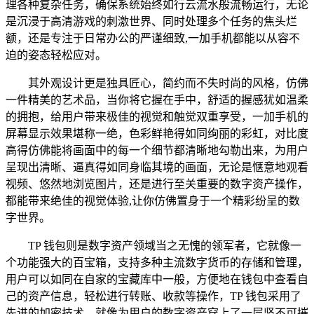
理各种复杂任务，确保系统始终如行云流水般流畅运行，无论
是沉浸于高清游戏的刺激世界、同时处理多个任务的焦头烂
额，还是专注于日常办公的严谨细致,一加手机都能以从容不
迫的姿态轻松应对。
其外观设计更是独具匠心，简约而不失时尚的风格，仿佛
一件精美的艺术品，当你将它握在手中，舒适的握感犹如温柔
的拥抱，给用户带来极佳的视觉和触觉双重享受，一加手机的
屏幕显示效果堪称一绝，色彩鲜艳得如同绚丽的彩虹，对比度
高得仿佛能将画面中的每一个细节都清晰地勾勒出来，为用户
呈现出清晰、逼真得如同身临其境的画面，无论是惬意地观看
视频、悠然地浏览图片，还是进行至关重要的数字资产操作，
都能带来绝佳的视觉体验,让你仿佛置身于一个精彩纷呈的数
字世界。
TP 钱包则是数字资产领域当之无愧的领军者，它就像一
个功能强大的百宝箱，支持多种主流数字货币的存储和管理，
用户可以如同在自家的宝藏库中一般，方便地在钱包中查看自
己的资产信息，轻松进行转账、收款等操作，TP 钱包采用了
先进的加密技术，就像为用户的数字资产穿上了一层坚不可摧